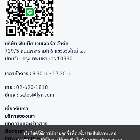
บริษัท ฟินเน็ต เวนเจอร์ส จำกัด
719/5 ถนนพระรามที่ 6 แขวงวังใหม่ เขต
ปทุมวัน กรุงเทพมหานคร 10330
เวลาทำการ :
8.30 น. - 17.30 น.
โทร :
02-620-1818
อีเมล :
sales@fyn.com
เกี่ยวกับเรา
บริการของเรา
บทความและข่าวสาร
ติดต่อเรา
เว็บไซต์นี้มีการใช้งานคุกกี้ เพื่อเพิ่มประสิทธิภาพและ
Privacy Notice
ประสบการณ์ที่ดีในการใช้งานเว็บไซต์ของท่าน ท่านสามารถ