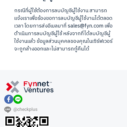
กรณีที่ผู้ใช้ต้องการลบบัญชีผู้ใช้งาน สามารถ
แจ้งเราเพื่อร้องขอการลบบัญชีผู้ใช้งานได้ตลอด
เวลา โดยการส่งอีเมลมาที่ sales@fyn.com เพื่อ
ดำเนินการลบบัญชีผู้ใช้ หลังจากที่ได้ลบบัญชีผู้
ใช้งานแล้ว ข้อมูลส่วนบุคคลของคุณในเซิร์ฟเวอร์
จะถูกล้างออกและไม่สามารถกู้คืนได้
@checkplus