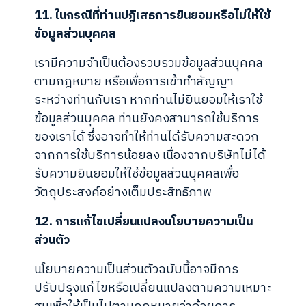
11. ในกรณีที่ท่านปฏิเสธการยินยอมหรือไม่ให้ใช้
ข้อมูลส่วนบุคคล
เรามีความจำเป็นต้องรวบรวมข้อมูลส่วนบุคคล
ตามกฎหมาย หรือเพื่อการเข้าทำสัญญา
ระหว่างท่านกับเรา หากท่านไม่ยินยอมให้เราใช้
ข้อมูลส่วนบุคคล ท่านยังคงสามารถใช้บริการ
ของเราได้ ซึ่งอาจทำให้ท่านได้รับความสะดวก
จากการใช้บริการน้อยลง เนื่องจากบริษัทไม่ได้
รับความยินยอมให้ใช้ข้อมูลส่วนบุคคลเพื่อ
วัตถุประสงค์อย่างเต็มประสิทธิภาพ
12. การแก้ไขเปลี่ยนแปลงนโยบายความเป็น
ส่วนตัว
นโยบายความเป็นส่วนตัวฉบับนี้อาจมีการ
ปรับปรุงแก้ไขหรือเปลี่ยนแปลงตามความเหมาะ