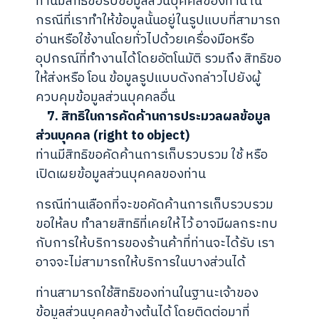
ท่านมีสิทธิขอรับข้อมูลส่วนบุคคลของท่าน ใน
กรณีที่เราทำให้ข้อมูลนั้นอยู่ในรูปแบบที่สามารถ
อ่านหรือใช้งานโดยทั่วไปด้วยเครื่องมือหรือ
อุปกรณ์ที่ทำงานได้โดยอัตโนมัติ รวมถึง สิทธิขอ
ให้ส่งหรือ โอน ข้อมูลรูปแบบดังกล่าวไปยังผู้
ควบคุมข้อมูลส่วนบุคคลอื่น
7. สิทธิในการคัดค้านการประมวลผลข้อมูล
ส่วนบุคคล (right to object)
ท่านมีสิทธิขอคัดค้านการเก็บรวบรวม ใช้ หรือ
เปิดเผยข้อมูลส่วนบุคคลของท่าน
กรณีท่านเลือกที่จะขอคัดค้านการเก็บรวบรวม
ขอให้ลบ ทำลายสิทธิที่เคยให้ไว้ อาจมีผลกระทบ
กับการให้บริการของร้านค้าที่ท่านจะได้รับ เรา
อาจจะไม่สามารถให้บริการในบางส่วนได้
ท่านสามารถใช้สิทธิของท่านในฐานะเจ้าของ
ข้อมูลส่วนบุคคลข้างต้นได้ โดยติดต่อมาที่