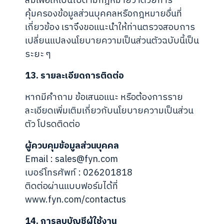
สมเพื่อให้เป็นไปตามกฎหมายว่าด้วยการ
คุ้มครองข้อมูลส่วนบุคคลหรือกฎหมายอื่นที่
เกี่ยวข้อง เราจึงขอแนะนำให้ท่านตรวจสอบการ
เปลี่ยนแปลงนโยบายความเป็นส่วนตัวฉบับนี้เป็น
ระยะ ๆ
13. รายละเอียดการติดต่อ
หากมีคำถาม ข้อเสนอแนะ หรือต้องการราย
ละเอียดเพิ่มเติมเกี่ยวกับนโยบายความเป็นส่วน
ตัว โปรดติดต่อ
ผู้ควบคุมข้อมูลส่วนบุคคล
Email : sales@fyn.com
เบอร์โทรศัพท์ : 026201818
ติดต่อผ่านแบบฟอร์มได้ที่
www.fyn.com/contactus
14. การลบบัญชีผู้ใช้งาน