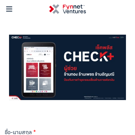
ชื่อ-นามสกุล